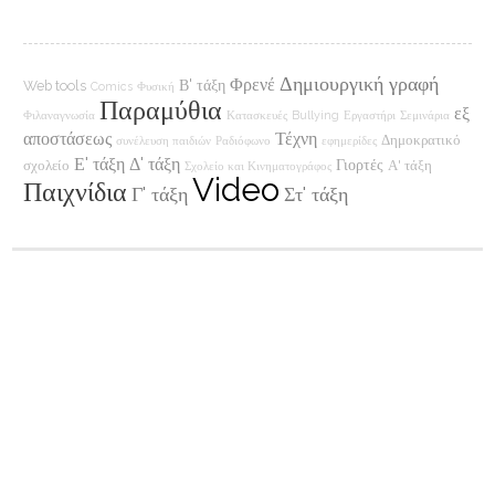
Δημιουργική γραφή
Φρενέ
Β' τάξη
Web tools
Comics
Φυσική
Παραμύθια
εξ
Φιλαναγνωσία
Κατασκευές
Bullying
Εργαστήρι
Σεμινάρια
αποστάσεως
Τέχνη
Δημοκρατικό
συνέλευση παιδιών
Ραδιόφωνο
εφημερίδες
Ε' τάξη
Δ' τάξη
Γιορτές
σχολείο
Α' τάξη
Σχολείο και Κινηματογράφος
Video
Παιχνίδια
Γ' τάξη
Στ' τάξη