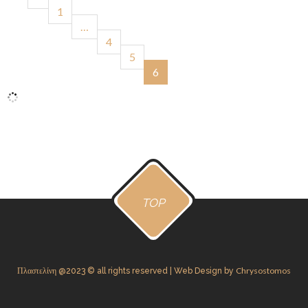
1
…
4
5
6
TOP
Chrysostomos
Πλαστελίνη @2023 © all rights reserved | Web Design by